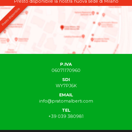
Presto disponibile la nostra nuova sede di Milano
P.IVA
06071170960
SDI
WY7PJ6K
EMAIL
info@pratomalberti.com
TEL
+39 039 380981