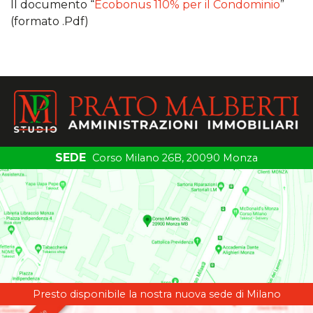
Il documento “
Ecobonus 110% per il Condominio
”
(formato .Pdf)
SEDE
Corso Milano 26B, 20090 Monza
Presto disponibile la nostra nuova sede di Milano