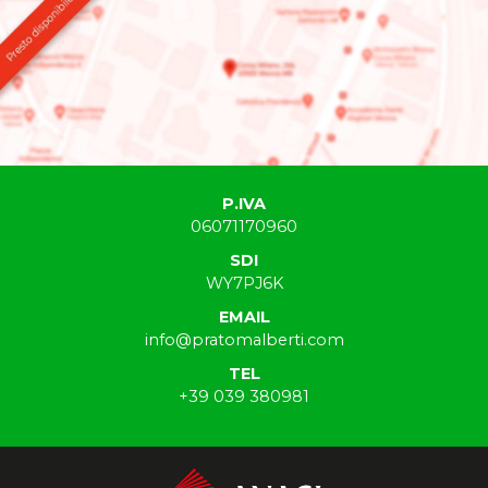
P.IVA
06071170960
SDI
WY7PJ6K
EMAIL
info@pratomalberti.com
TEL
+39 039 380981